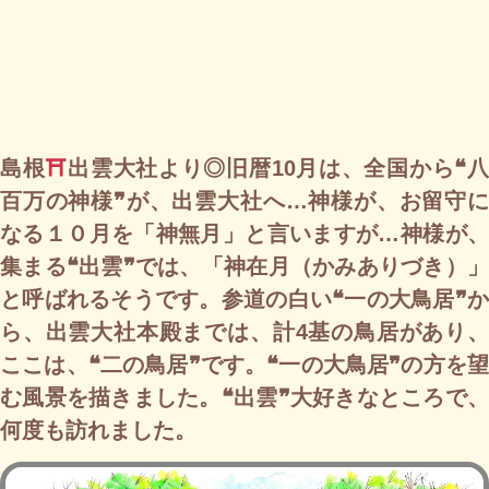
島根
⛩
出雲大社より◎旧暦10月は、全国から❝
百万の神様❞が、出雲大社へ…神様が、お留守に
なる１０月を「神無月」と言いますが…神様が、
集まる❝出雲❞では、「神在月（かみありづき）」
と呼ばれるそうです。参道の白い❝一の大鳥居❞か
ら、出雲大社本殿までは、計4基の鳥居があり、
ここは、❝二の鳥居❞です。❝一の大鳥居❞の方を望
む風景を描きました。❝出雲❞大好きなところで、
何度も訪れました。