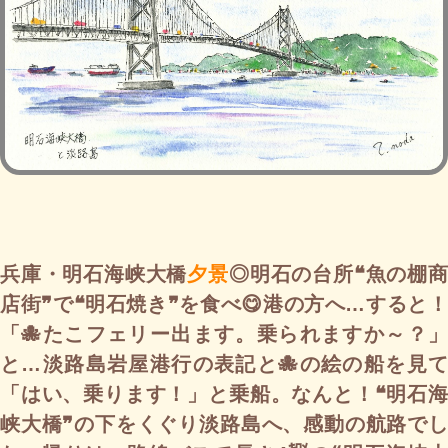
兵庫・明石海峡大橋
夕景
◎明石の台所❝魚の棚
店街❞で❝明石焼き❞を食べ😋港の方へ…すると！
「🐙たこフェリー出ます。乗られますか～？」
と…淡路島岩屋港行の表記と🐙の絵の船を見て
「はい、乗ります！」と乗船。なんと！❝明石海
峡大橋❞の下をくぐり淡路島へ、感動の航路でし