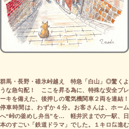
群馬・長野・碓氷峠越え 特急「白山」◎驚くよ
うな急勾配！ ここを昇る為に、特殊な安全ブレ
ーキを備えた、後押しの電気機関車２両を連結！
停車時間は、わずか４分。お客さんは、ホーム
へ“峠の釜めし弁当”を… 軽井沢までの一駅、日
本のすごい「鉄道ドラマ」でした。１キロ㍍進む