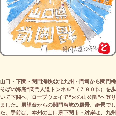
山口・下関・関門海峡◎北九州・門司から関門橋
そばの海底❝関門人道トンネル❞（７８０㍍）を歩
いて下関へ、ロープウェイで❝火の山公園❞へ登り
ました。展望台からの関門海峡の風景、絶景でし
た。手前は、本州の山口県下関市・対岸は、九州