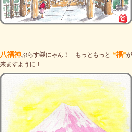
八福神
福
ぷらす
🐱にゃん！ もっともっと
❝
❞
来ますように！