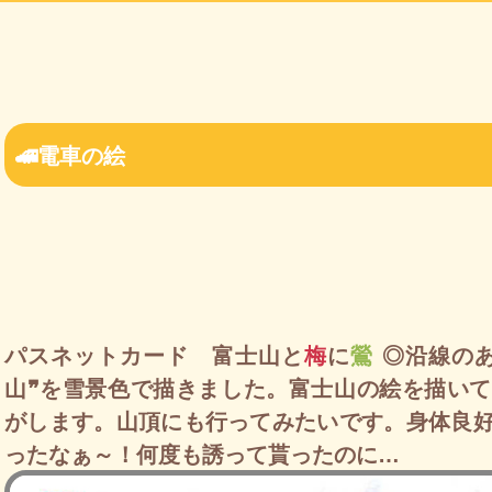
🚄電車の絵
パスネットカード 富士山と
梅
に
鶯
◎沿線のあ
山❞を雪景色で描きました。富士山の絵を描い
がします。山頂にも行ってみたいです。身体良
ったなぁ～！何度も誘って貰ったのに…