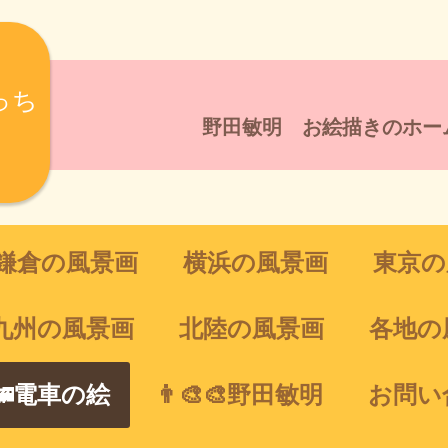
っち
野田敏明 お絵描きのホー
鎌倉の風景画
横浜の風景画
東京の
九州の風景画
北陸の風景画
各地の
🚄電車の絵
👨‍🎨🎨野田敏明
お問い